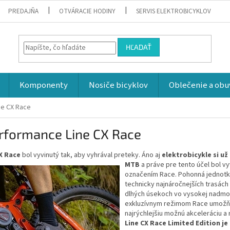
PREDAJŇA
OTVÁRACIE HODINY
SERVIS ELEKTROBICYKLOV
HĽADAŤ
Komponenty
Nosiče bicyklov
Oblečenie a obu
ne CX Race
rformance Line CX Race
X Race
bol vyvinutý tak, aby vyhrával preteky. Áno aj
elektrobicykle si už
MTB
a práve pre tento účel bol v
označením Race. Pohonná jednotka
technicky najnáročnejších trasách 
dlhých úsekoch vo vysokej nadmor
exkluzívnym režimom Race umožňuj
najrýchlejšiu možnú akceleráciu a 
Line CX Race Limited Edition j