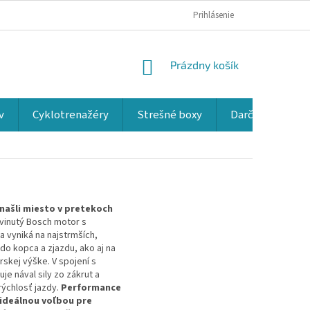
Prihlásenie
NÁKUPNÝ
Prázdny košík
KOŠÍK
v
Cyklotrenažéry
Strešné boxy
Darčekové kup
 našli miesto v pretekoch
yvinutý Bosch motor s
 vyniká na najstrmších,
do kopca a zjazdu, ako aj na
skej výške. V spojení s
e nával sily zo zákrut a
rýchlosť jazdy.
Performance
e ideálnou voľbou pre