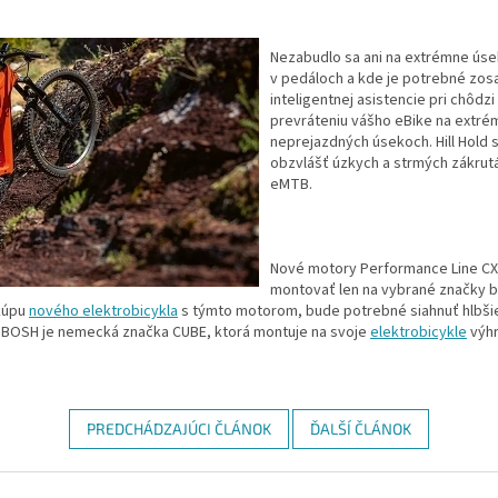
Nezabudlo sa ani na extrémne úsek
v pedáloch a kde je potrebné zosa
inteligentnej asistencie pri chôdzi
prevráteniu vášho eBike na extré
neprejazdných úsekoch. Hill Hold s
obzvlášť úzkych a strmých zákrut
eMTB.
Nové motory Performance Line CX 
montovať len na vybrané značky bi
kúpu
nového elektrobicykla
s týmto motorom, bude potrebné siahnuť hlbši
 BOSH je nemecká značka CUBE, ktorá montuje na svoje
elektrobicykle
výh
PREDCHÁDZAJÚCI ČLÁNOK
ĎALŠÍ ČLÁNOK