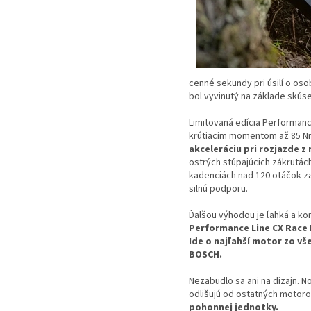
cenné sekundy pri úsilí o o
bol vyvinutý na základe skús
Limitovaná edícia Performanc
krútiacim momentom až 85 N
akceleráciu pri rozjazde z
ostrých stúpajúcich zákrutác
kadenciách nad 120 otáčok z
silnú podporu.
Ďalšou výhodou je ľahká a ko
Performance Line CX Race L
Ide o najľahší motor zo v
BOSCH.
Nezabudlo sa ani na dizajn. N
odlišujú od ostatných motoro
pohonnej jednotky.