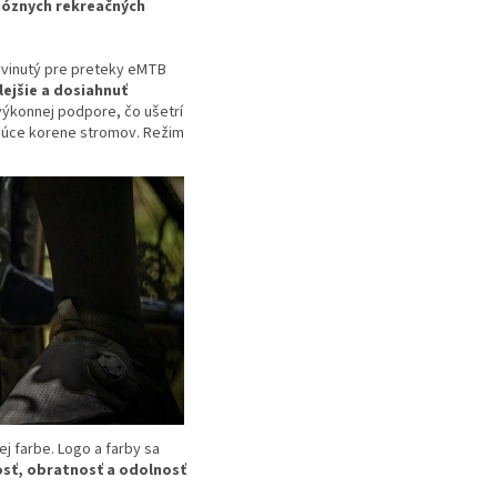
ióznych rekreačných
vyvinutý pre preteky eMTB
ejšie a dosiahnuť
ýkonnej podpore, čo ušetrí
ajúce korene stromov. Režim
ej farbe. Logo a farby sa
sť, obratnosť a odolnosť