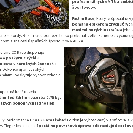
profesionálnych eMTB a ambic
športovcov.
Režim Race
, ktorý je špeciálne 
pomáha ebikerom zrýchliť rýchl
maximálnu rýchlosť
vďaka jeho v
sobné rekordy. Režim race pomôže ľahko prekonať veľké kamene a vyčniev
enosti a znalosti úspešných športovcov v eBike.
e Line CX Race disponuje
m a
poskytuje rýchlu
 miesta v náročných úsekoch
a
h. Dokonca aj pri vysokých
a minútu poskytuje vysoký výkon a
mpaktná konštrukcia.
imited Edition váži iba 2,75 kg.
šetkých pohonných jednotiek
ový Performance Line CX Race Limited Edition je vyhotovený v grafitovej siv
v. Elegantný dizajn a
špeciálna povrchová úprava zdôrazňujú športovo