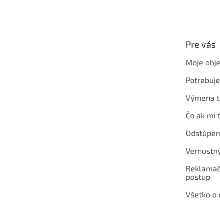
á
p
ä
t
Pre vás
i
e
Moje obj
Potrebuj
Výmena t
Čo ak mi 
Odstúpen
Vernostn
Reklamač
postup
Všetko o