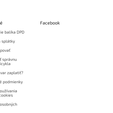
ké
Facebook
ie balíka DPD
 splátky
povať
ť správnu
icykla
var zaplatiť?
é podmienky
oužívania
cookies
 osobných