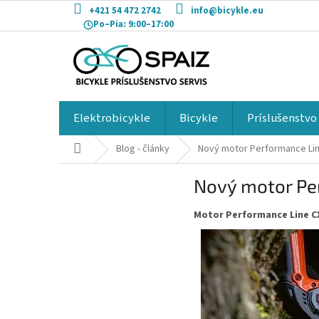
Prejsť
+421 54 472 2742
info@bicykle.eu
na
Po–Pia:
9:00–17:00
obsah
Elektrobicykle
Bicykle
Príslušenstvo
Domov
Blog - články
Nový motor Performance Li
Nový motor Pe
Motor Performance Line C