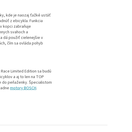
y, kde je naozaj ťažké ustáť
dnúť z ebicykla. Funkcia
 v kopci zabraňuje
mnych svahoch a
a dá použiť cielenejšie v
ách, čím sa ovláda pohyb
Race Limited Edition sa budú
cyklov a aj to len na TOP
e do peňaženky. Špecialistom
radne
motory BOSCH
.