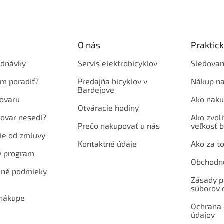
O nás
Praktic
ednávky
Servis elektrobicyklov
Sledovan
em poradiť?
Predajňa bicyklov v
Nákup na
Bardejove
ovaru
Ako naku
Otváracie hodiny
tovar nesedí?
Ako zvoli
Prečo nakupovať u nás
veľkosť b
ie od zmluvy
Kontaktné údaje
Ako za to
ý program
Obchodn
né podmieky
Zásady p
súborov 
 nákupe
Ochrana
údajov