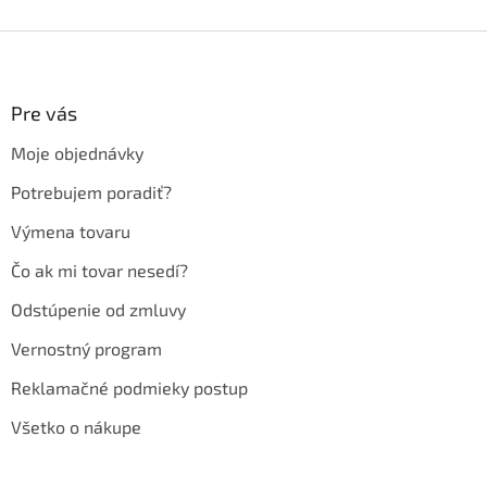
Z
á
p
ä
Pre vás
t
Moje objednávky
i
e
Potrebujem poradiť?
Výmena tovaru
Čo ak mi tovar nesedí?
Odstúpenie od zmluvy
Vernostný program
Reklamačné podmieky postup
Všetko o nákupe