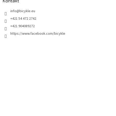
Kontakt
info
@
bicykle.eu
+421 54 472 2742
+421 904089272
https://www.facebook.com/bicykle