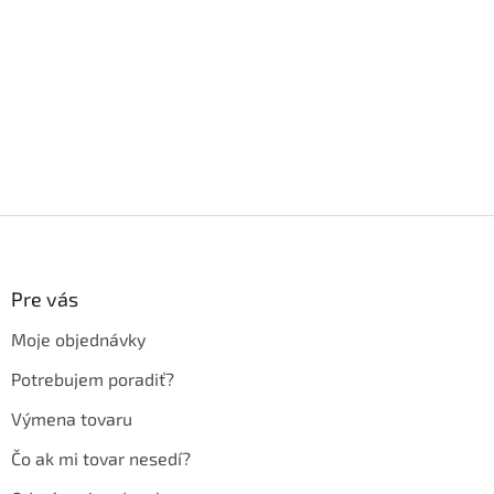
Z
á
p
ä
Pre vás
t
Moje objednávky
i
e
Potrebujem poradiť?
Výmena tovaru
Čo ak mi tovar nesedí?