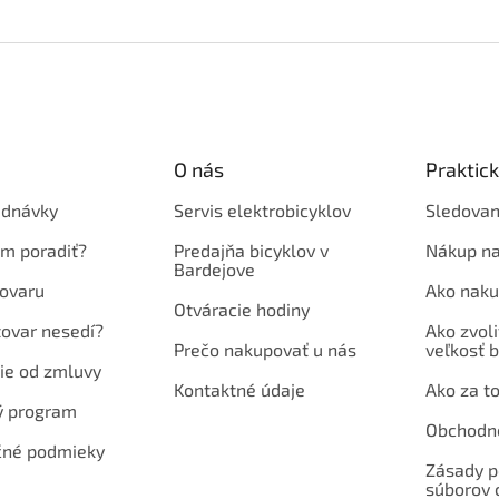
O nás
Praktic
ednávky
Servis elektrobicyklov
Sledovan
em poradiť?
Predajňa bicyklov v
Nákup na
Bardejove
ovaru
Ako naku
Otváracie hodiny
tovar nesedí?
Ako zvoli
Prečo nakupovať u nás
veľkosť b
ie od zmluvy
Kontaktné údaje
Ako za to
ý program
Obchodn
né podmieky
Zásady p
súborov 