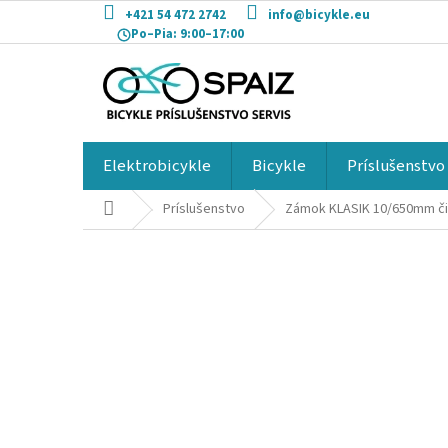
Prejsť
+421 54 472 2742
info@bicykle.eu
na
Po–Pia:
9:00–17:00
obsah
Elektrobicykle
Bicykle
Príslušenstvo
Domov
Príslušenstvo
Zámok KLASIK 10/650mm či