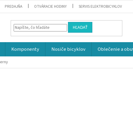
PREDAJŇA
OTVÁRACIE HODINY
SERVIS ELEKTROBICYKLOV
HĽADAŤ
Komponenty
Nosiče bicyklov
Oblečenie a obu
erny