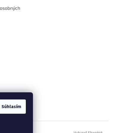
 osobných
 web hokejshop.eu
Súhlasím