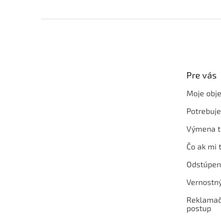
Z
á
p
ä
t
Pre vás
i
e
Moje obj
Potrebuj
Výmena t
Čo ak mi 
Odstúpen
Vernostn
Reklamač
postup