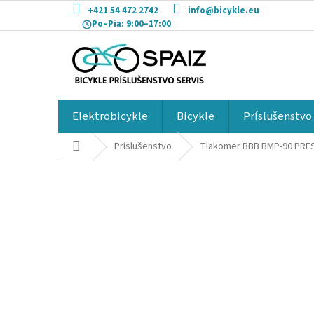
Prejsť
+421 54 472 2742
info@bicykle.eu
na
Po–Pia:
9:00–17:00
obsah
Elektrobicykle
Bicykle
Príslušenstvo
Domov
Príslušenstvo
Tlakomer BBB BMP-90 PR