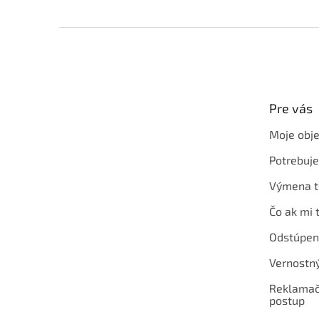
Z
á
p
ä
t
Pre vás
i
e
Moje obj
Potrebuj
Výmena t
Čo ak mi 
Odstúpen
Vernostn
Reklamač
postup