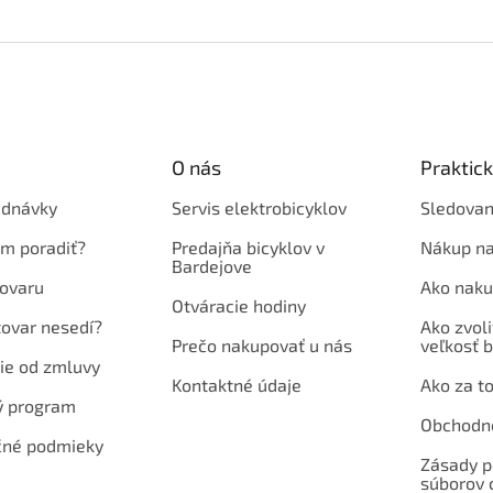
O nás
Praktic
ednávky
Servis elektrobicyklov
Sledovan
em poradiť?
Predajňa bicyklov v
Nákup na
Bardejove
ovaru
Ako naku
Otváracie hodiny
tovar nesedí?
Ako zvoli
Prečo nakupovať u nás
veľkosť b
ie od zmluvy
Kontaktné údaje
Ako za to
ý program
Obchodn
né podmieky
Zásady p
súborov 