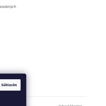
 osobných
 web hokejshop.eu
Súhlasím