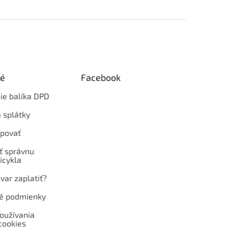
ké
Facebook
ie balíka DPD
 splátky
povať
ť správnu
icykla
var zaplatiť?
é podmienky
oužívania
cookies