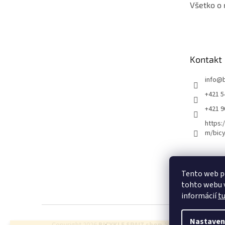
Všetko o
Kontakt
info
@
+421 5
+421 
https:
m/bicy
Certifikovaný se
Tento web p
tohto webu v
informácií
t
Nastaven