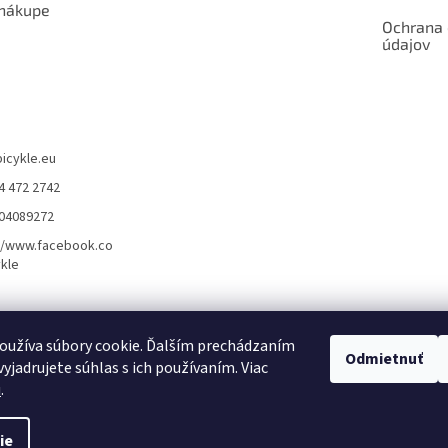
 nákupe
Ochrana
údajov
bicykle.eu
4 472 2742
904089272
//www.facebook.co
kle
rvis elektrobicyklov s pohonom – BOSCH, SHIMANO, PANASONIC
Partnerský
oužíva súbory cookie. Ďalším prechádzaním
Odmietnuť
yjadrujete súhlas s ich používaním. Viac
u
.
ie