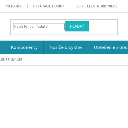
PREDAJŇA
OTVÁRACIE HODINY
SERVIS ELEKTROBICYKLOV
HĽADAŤ
Komponenty
Nosiče bicyklov
Oblečenie a obu
ESSURE GAUGE