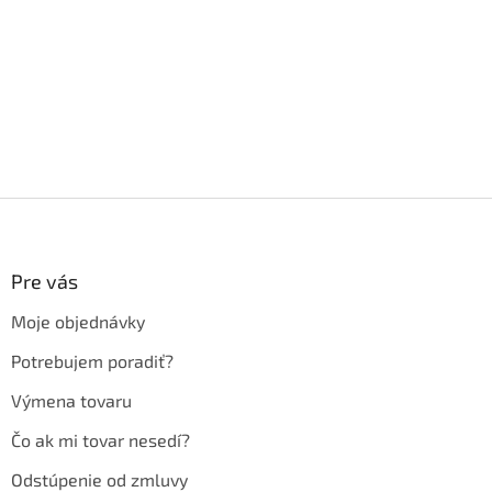
Z
á
p
ä
Pre vás
t
Moje objednávky
i
e
Potrebujem poradiť?
Výmena tovaru
Čo ak mi tovar nesedí?
Odstúpenie od zmluvy