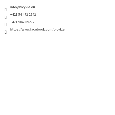
info
@
bicykle.eu
+421 54 472 2742
+421 904089272
https://www.facebook.com/bicykle