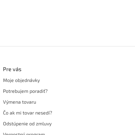
Z
á
p
ä
Pre vás
t
Moje objednávky
i
e
Potrebujem poradiť?
Výmena tovaru
Čo ak mi tovar nesedí?
Odstúpenie od zmluvy
Vernostný program