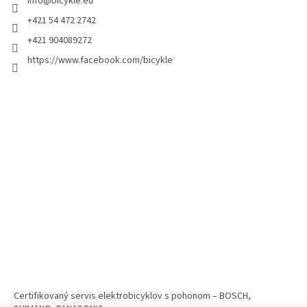
info
@
bicykle.eu
+421 54 472 2742
+421 904089272
https://www.facebook.com/bicykle
Certifikovaný servis elektrobicyklov s pohonom – BOSCH,