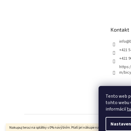
Kontakt
info
@
+421 5
+421 
https:
m/bicy
Certifikovaný se
Tento web p
tohto webu v
informácií
t
Nastaven
Copyright 2026
BICYKLE SPAIZ shop
. Všetky práva vyhra
Nakupuj teraz na splátky s 0% navýšním. Platí pri nákupe nad 100€.