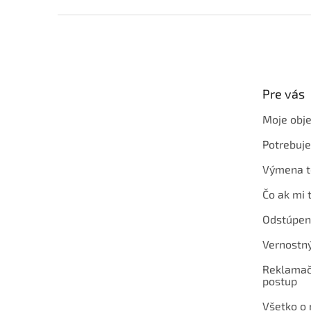
Z
á
p
ä
t
Pre vás
i
e
Moje obj
Potrebuj
Výmena t
Čo ak mi 
Odstúpen
Vernostn
Reklamač
postup
Všetko o