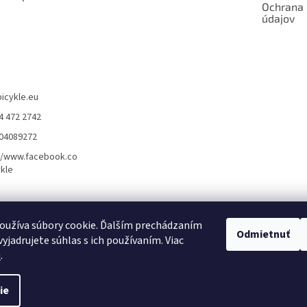
Ochrana
údajov
bicykle.eu
4 472 2742
904089272
//www.facebook.co
kle
rvis elektrobicyklov s pohonom – BOSCH, SHIMANO, PANASONIC
Partnerský
oužíva súbory cookie. Ďalším prechádzaním
Odmietnuť
yjadrujete súhlas s ich používaním. Viac
u
.
ie
dené.