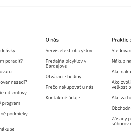
O nás
Praktic
ednávky
Servis elektrobicyklov
Sledovan
em poradiť?
Predajňa bicyklov v
Nákup na
Bardejove
ovaru
Ako naku
Otváracie hodiny
tovar nesedí?
Ako zvoli
Prečo nakupovať u nás
veľkosť b
ie od zmluvy
Kontaktné údaje
Ako za to
ý program
Obchodn
né podmieky
Zásady p
súborov 
 nákupe