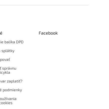
ké
Facebook
ie balíka DPD
 splátky
povať
ť správnu
icykla
var zaplatiť?
é podmienky
oužívania
cookies