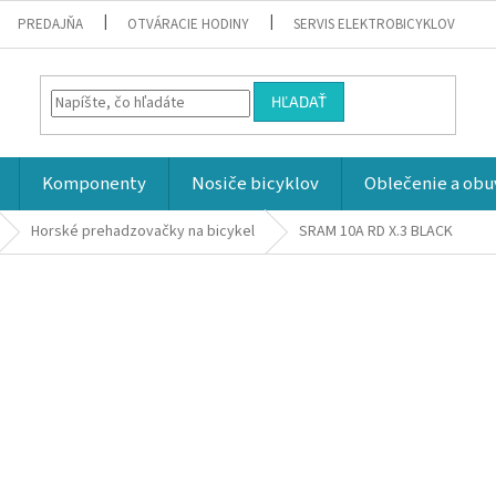
PREDAJŇA
OTVÁRACIE HODINY
SERVIS ELEKTROBICYKLOV
HĽADAŤ
Komponenty
Nosiče bicyklov
Oblečenie a obu
Horské prehadzovačky na bicykel
SRAM 10A RD X.3 BLACK