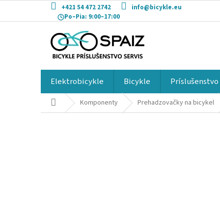
Prejsť
+421 54 472 2742
info@bicykle.eu
na
Po–Pia:
9:00–17:00
obsah
Elektrobicykle
Bicykle
Príslušenstvo
Domov
Komponenty
Prehadzovačky na bicykel