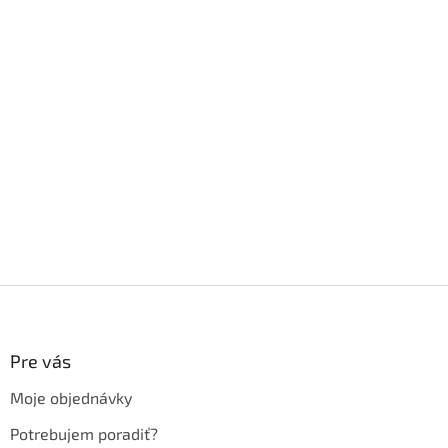
Z
á
p
ä
Pre vás
t
Moje objednávky
i
e
Potrebujem poradiť?