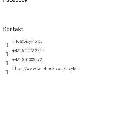
Kontakt
info
@
bicykle.eu
+421 54 472 2742
+421 904089272
https://www.facebook.com/bicykle