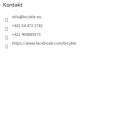
Kontakt
info
@
bicykle.eu
+421 54 472 2742
+421 904089272
https://www.facebook.com/bicykle