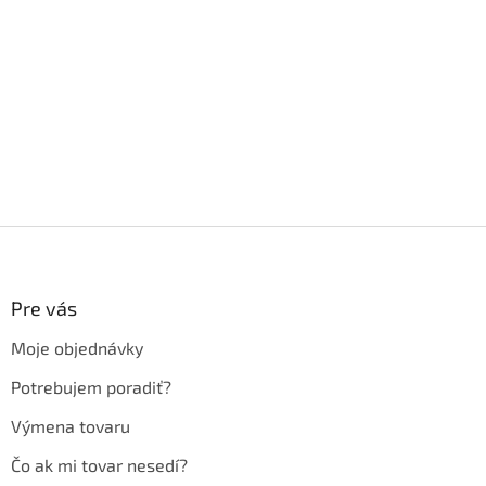
Z
á
p
ä
Pre vás
t
Moje objednávky
i
e
Potrebujem poradiť?
Výmena tovaru
Čo ak mi tovar nesedí?