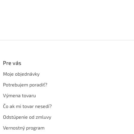
Z
á
p
ä
Pre vás
t
Moje objednávky
i
e
Potrebujem poradiť?
Výmena tovaru
Čo ak mi tovar nesedí?
Odstúpenie od zmluvy
Vernostný program