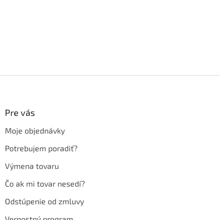
Z
á
p
ä
Pre vás
t
Moje objednávky
i
e
Potrebujem poradiť?
Výmena tovaru
Čo ak mi tovar nesedí?
Odstúpenie od zmluvy
Vernostný program