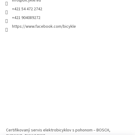
info
@
bicykle.eu
+421 54 472 2742
+421 904089272
https://www.facebook.com/bicykle
Certifikovaný servis elektrobicyklov s pohonom – BOSCH,