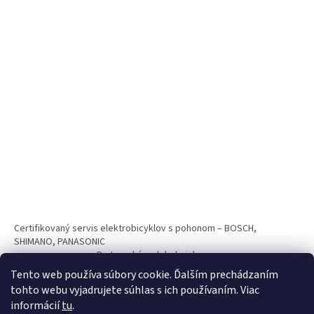
Certifikovaný servis elektrobicyklov s pohonom – BOSCH,
SHIMANO, PANASONIC
Partnerský web hokejshop.eu
Tento web používa súbory cookie. Ďalším prechádzaním
tohto webu vyjadrujete súhlas s ich používaním. Viac
informácií
tu
.