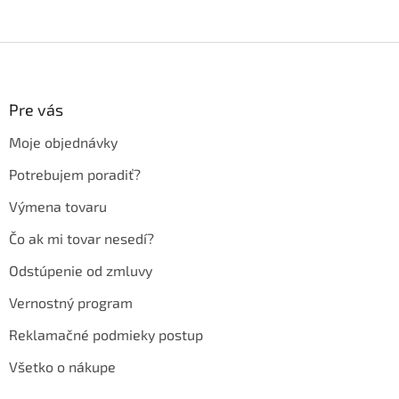
Z
á
p
ä
Pre vás
t
Moje objednávky
i
e
Potrebujem poradiť?
Výmena tovaru
Čo ak mi tovar nesedí?
Odstúpenie od zmluvy
Vernostný program
Reklamačné podmieky postup
Všetko o nákupe