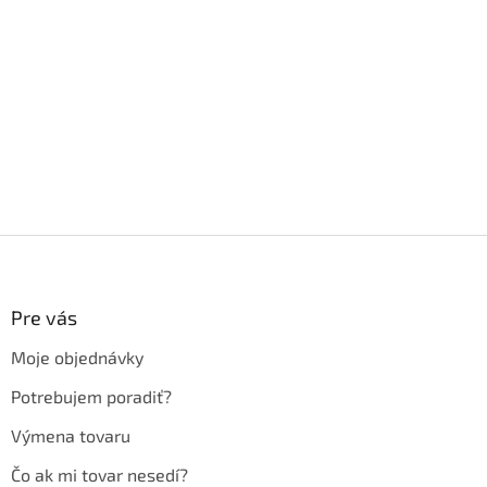
Z
á
p
ä
Pre vás
t
Moje objednávky
i
e
Potrebujem poradiť?
Výmena tovaru
Čo ak mi tovar nesedí?