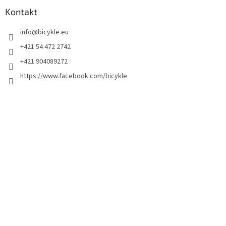
Kontakt
info
@
bicykle.eu
+421 54 472 2742
+421 904089272
https://www.facebook.com/bicykle