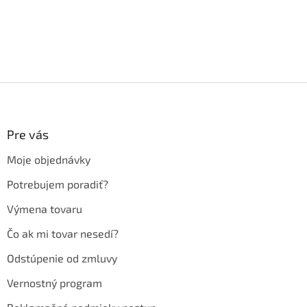
Z
á
p
ä
Pre vás
t
Moje objednávky
i
e
Potrebujem poradiť?
Výmena tovaru
Čo ak mi tovar nesedí?
Odstúpenie od zmluvy
Vernostný program