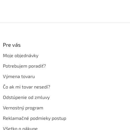
Z
á
p
ä
Pre vás
t
Moje objednávky
i
e
Potrebujem poradiť?
Výmena tovaru
Čo ak mi tovar nesedí?
Odstúpenie od zmluvy
Vernostný program
Reklamačné podmieky postup
Všetko o nákupe