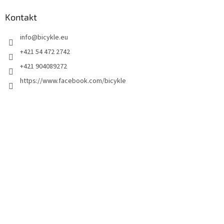
Kontakt
info
@
bicykle.eu
+421 54 472 2742
+421 904089272
https://www.facebook.com/bicykle