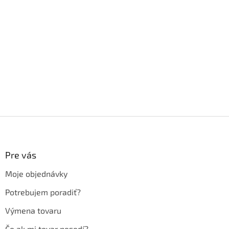
Z
á
p
ä
Pre vás
t
Moje objednávky
i
e
Potrebujem poradiť?
Výmena tovaru
Čo ak mi tovar nesedí?