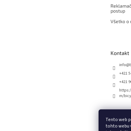
Reklamač
postup
Všetko o
Kontakt
info
@
+421 5
+421 
https:
m/bicy
Certifikovaný se
Tento web p
tohto webu v