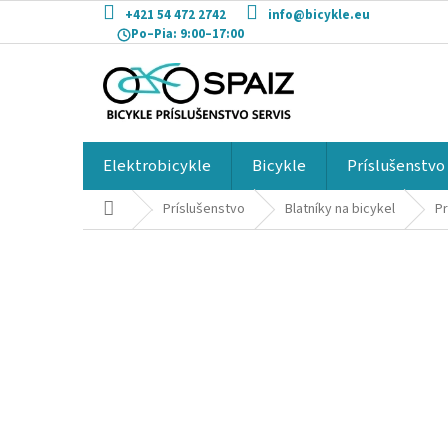
Prejsť
+421 54 472 2742
info@bicykle.eu
na
Po–Pia:
9:00–17:00
obsah
Elektrobicykle
Bicykle
Príslušenstvo
Domov
Príslušenstvo
Blatníky na bicykel
Pr