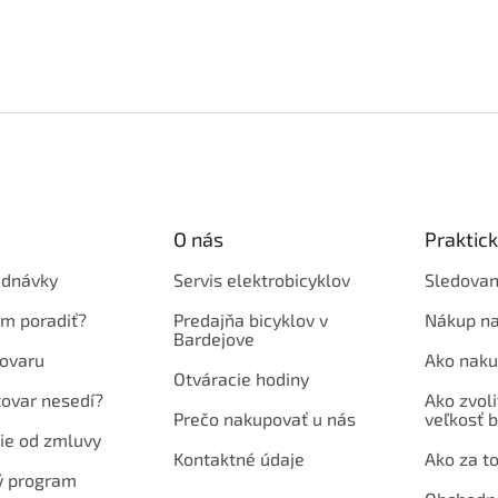
O nás
Praktic
ednávky
Servis elektrobicyklov
Sledovan
em poradiť?
Predajňa bicyklov v
Nákup na
Bardejove
ovaru
Ako naku
Otváracie hodiny
tovar nesedí?
Ako zvoli
Prečo nakupovať u nás
veľkosť b
ie od zmluvy
Kontaktné údaje
Ako za to
ý program