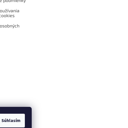
é podmienky
oužívania
cookies
 osobných
 web hokejshop.eu
Súhlasím