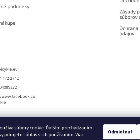
Obchodn
né podmieky
Zásady p
súborov 
 nákupe
Ochrana
údajov
bicykle.eu
4 472 2742
904089272
//www.facebook.co
kle
rvis elektrobicyklov s pohonom – BOSCH, SHIMANO, PANASONIC
Partnerský
oužíva súbory cookie. Ďalším prechádzaním
Odmietnuť
yjadrujete súhlas s ich používaním. Viac