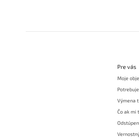
Z
á
p
ä
t
Pre vás
i
e
Moje obj
Potrebuj
Výmena t
Čo ak mi 
Odstúpen
Vernostn