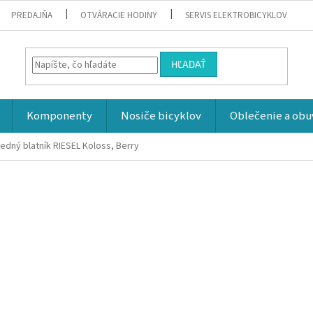
PREDAJŇA
OTVÁRACIE HODINY
SERVIS ELEKTROBICYKLOV
HĽADAŤ
Komponenty
Nosiče bicyklov
Oblečenie a obu
edný blatník RIESEL Koloss, Berry