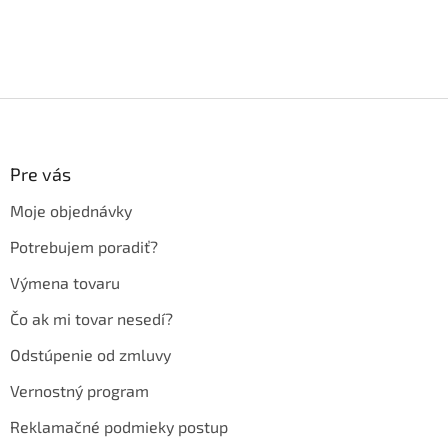
Z
á
p
ä
Pre vás
t
Moje objednávky
i
e
Potrebujem poradiť?
Výmena tovaru
Čo ak mi tovar nesedí?
Odstúpenie od zmluvy
Vernostný program
Reklamačné podmieky postup