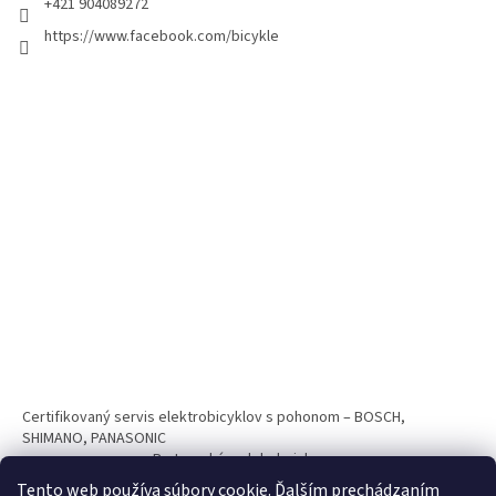
+421 904089272
https://www.facebook.com/bicykle
Certifikovaný servis elektrobicyklov s pohonom – BOSCH,
SHIMANO, PANASONIC
Partnerský web hokejshop.eu
Tento web používa súbory cookie. Ďalším prechádzaním