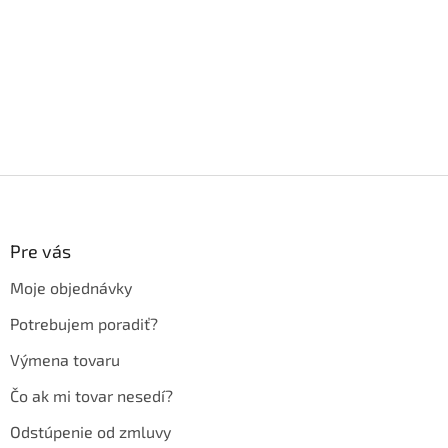
Z
á
p
ä
Pre vás
t
Moje objednávky
i
e
Potrebujem poradiť?
Výmena tovaru
Čo ak mi tovar nesedí?
Odstúpenie od zmluvy