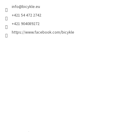
info
@
bicykle.eu
+421 54 472 2742
+421 904089272
https://www.facebook.com/bicykle