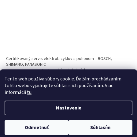
Certifikovaný servis elektrobicyklov s pohonom – BOSCH,
SHIMANO, PANASONIC
Partnerský web hokejshop.eu
Tento web používa súbory cookie. Ďalším prechádzaním
tohto webu vyjadrujete súhlas s ich používaním. Viac
informácií
tu
.
Nastavenie
Vytvoril Shoptet
Odmietnuť
Súhlasím
Copyright 2026
BICYKLE SPAIZ shop
. Všetky práva vyhradené.
Nakupuj teraz na splátky s 0% navýšním. Platí pri nákupe nad 100€.