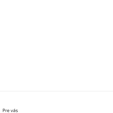
Z
á
p
ä
Pre vás