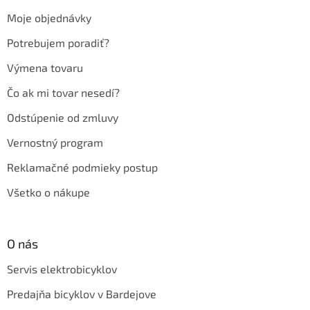
t
Moje objednávky
i
e
Potrebujem poradiť?
Výmena tovaru
Čo ak mi tovar nesedí?
Odstúpenie od zmluvy
Vernostný program
Reklamačné podmieky postup
Všetko o nákupe
O nás
Servis elektrobicyklov
Predajňa bicyklov v Bardejove