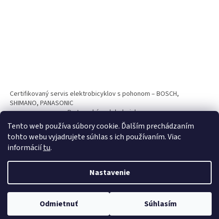
Certifikovaný servis elektrobicyklov s pohonom – BOSCH,
SHIMANO, PANASONIC
Partnerský web hokejshop.eu
Tento web používa súbory cookie. Ďalším prechádzaním
tohto webu vyjadrujete súhlas s ich používaním. Viac
informácií
tu
.
Nastavenie
Vytvoril Shoptet
Odmietnuť
Súhlasím
Copyright 2026
BICYKLE SPAIZ shop
. Všetky práva vyhradené.
Nakupuj teraz na splátky s 0% navýšním. Platí pri nákupe nad 100€.