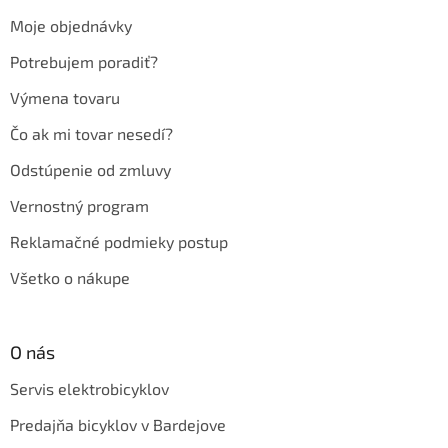
t
Moje objednávky
i
e
Potrebujem poradiť?
Výmena tovaru
Čo ak mi tovar nesedí?
Odstúpenie od zmluvy
Vernostný program
Reklamačné podmieky postup
Všetko o nákupe
O nás
Servis elektrobicyklov
Predajňa bicyklov v Bardejove