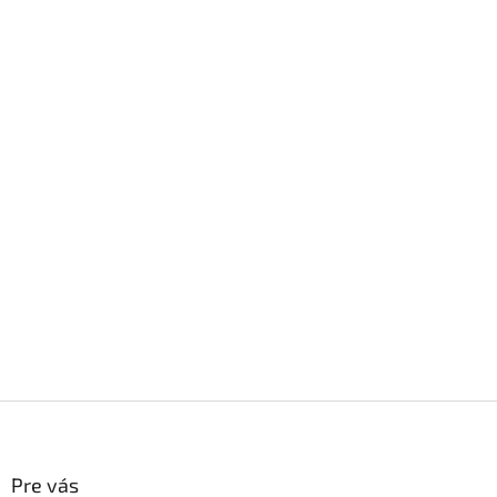
Z
á
p
ä
Pre vás