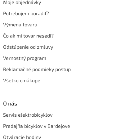
Moje objednávky
i
e
Potrebujem poradiť?
Výmena tovaru
Čo ak mi tovar nesedí?
Odstúpenie od zmluvy
Vernostný program
Reklamačné podmieky postup
Všetko o nákupe
O nás
Servis elektrobicyklov
Predajňa bicyklov v Bardejove
Otváracie hodiny