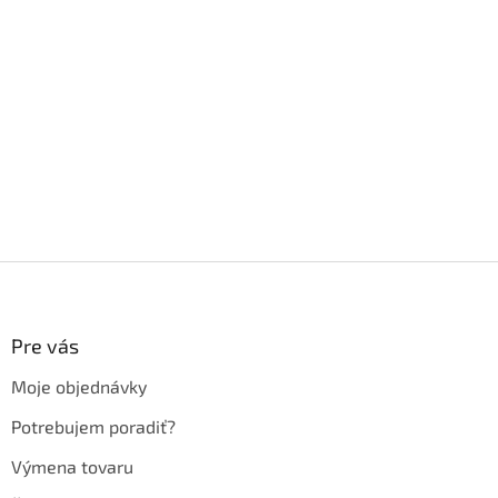
Z
á
p
ä
Pre vás
t
Moje objednávky
i
e
Potrebujem poradiť?
Výmena tovaru