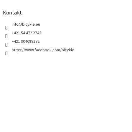
Kontakt
info
@
bicykle.eu
+421 54 472 2742
+421 904089272
https://www.facebook.com/bicykle