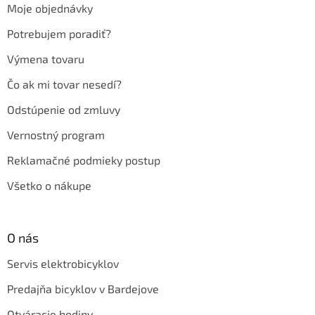
Moje objednávky
i
e
Potrebujem poradiť?
Výmena tovaru
Čo ak mi tovar nesedí?
Odstúpenie od zmluvy
Vernostný program
Reklamačné podmieky postup
Všetko o nákupe
O nás
Servis elektrobicyklov
Predajňa bicyklov v Bardejove
Otváracie hodiny