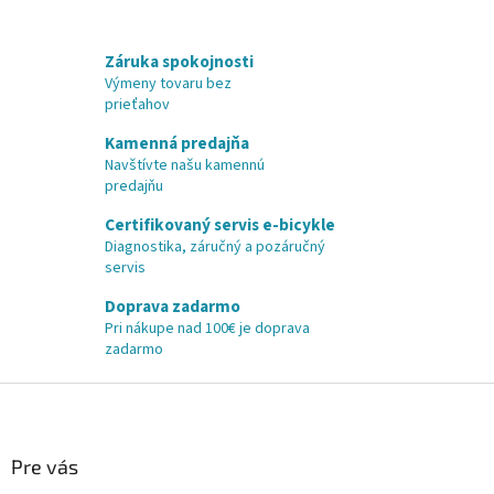
Záruka spokojnosti
Výmeny tovaru bez
prieťahov
Kamenná predajňa
Navštívte našu kamennú
predajňu
Certifikovaný servis e-bicykle
Diagnostika, záručný a pozáručný
servis
Doprava zadarmo
Pri nákupe nad 100€ je doprava
zadarmo
Z
á
p
ä
Pre vás
t