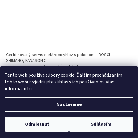
Certifikovaný servis elektrobicyklov s pohonom – BOSCH,
SHIMANO, PANASONIC
Partnerský web hokejshop.eu
Tento web používa súbory cookie. Ďalším prechádzaním
tohto webu vyjadrujete súhlas s ich používaním. Viac
informácií
tu
.
Nastavenie
Vytvoril Shoptet
Odmietnuť
Súhlasím
Copyright 2026
BICYKLE SPAIZ shop
. Všetky práva vyhradené.
Nakupuj teraz na splátky s 0% navýšním. Platí pri nákupe nad 100€.