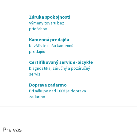
Záruka spokojnosti
Výmeny tovaru bez
prieťahov
Kamenná predajňa
Navštívte našu kamennú
predajňu
Certifikovaný servis e-bicykle
Diagnostika, záručný a pozáručný
servis
Doprava zadarmo
Pri nákupe nad 100€ je doprava
zadarmo
Z
á
p
ä
Pre vás
t