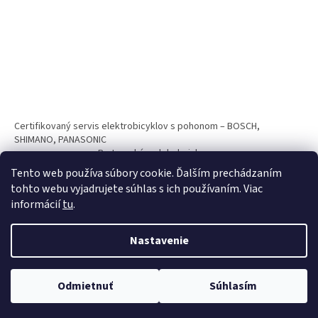
Certifikovaný servis elektrobicyklov s pohonom – BOSCH,
SHIMANO, PANASONIC
Partnerský web hokejshop.eu
Tento web používa súbory cookie. Ďalším prechádzaním
tohto webu vyjadrujete súhlas s ich používaním. Viac
informácií
tu
.
Nastavenie
Vytvoril Shoptet
Odmietnuť
Súhlasím
Copyright 2026
BICYKLE SPAIZ shop
. Všetky práva vyhradené.
Nakupuj teraz na splátky s 0% navýšním. Platí pri nákupe nad 100€.