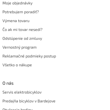
Moje objednávky
i
e
Potrebujem poradiť?
Výmena tovaru
Čo ak mi tovar nesedí?
Odstúpenie od zmluvy
Vernostný program
Reklamačné podmieky postup
Všetko o nákupe
O nás
Servis elektrobicyklov
Predajňa bicyklov v Bardejove
Otváracie hodiny