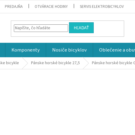
PREDAJŇA
OTVÁRACIE HODINY
SERVIS ELEKTROBICYKLOV
HĽADAŤ
Komponenty
Nosiče bicyklov
Oblečenie a obu
ke bicykle
Pánske horské bicykle 27,5
Pánske horské bicykle