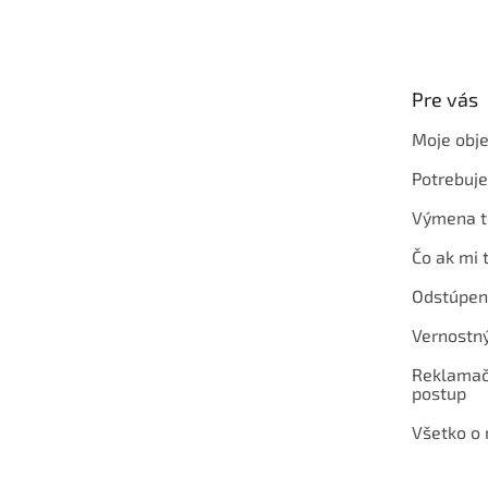
á
p
ä
t
Pre vás
i
e
Moje obj
Potrebuj
Výmena t
Čo ak mi 
Odstúpen
Vernostn
Reklamač
postup
Všetko o