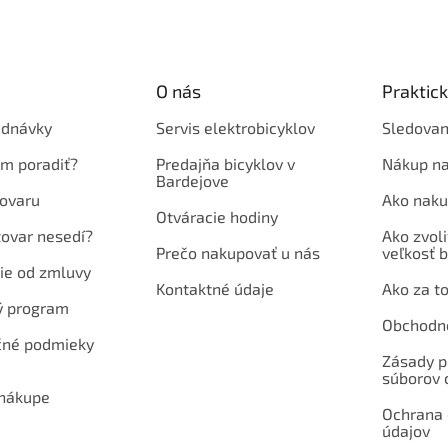
O nás
Praktic
ednávky
Servis elektrobicyklov
Sledovan
em poradiť?
Predajňa bicyklov v
Nákup na
Bardejove
ovaru
Ako naku
Otváracie hodiny
tovar nesedí?
Ako zvoli
Prečo nakupovať u nás
veľkosť b
ie od zmluvy
Kontaktné údaje
Ako za to
ý program
Obchodn
né podmieky
Zásady p
súborov 
 nákupe
Ochrana
údajov