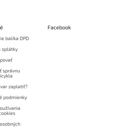
ké
Facebook
ie balíka DPD
 splátky
povať
ť správnu
icykla
var zaplatiť?
é podmienky
oužívania
cookies
 osobných