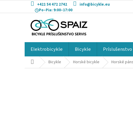
Prejsť
+421 54 472 2742
info@bicykle.eu
na
Po–Pia:
9:00–17:00
obsah
Elektrobicykle
Bicykle
Príslušenstvo
Domov
Bicykle
Horské bicykle
Horské páns