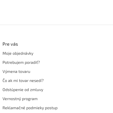
Z
á
p
ä
Pre vás
t
Moje objednávky
i
e
Potrebujem poradiť?
Výmena tovaru
Čo ak mi tovar nesedí?
Odstúpenie od zmluvy
Vernostný program
Reklamačné podmieky postup