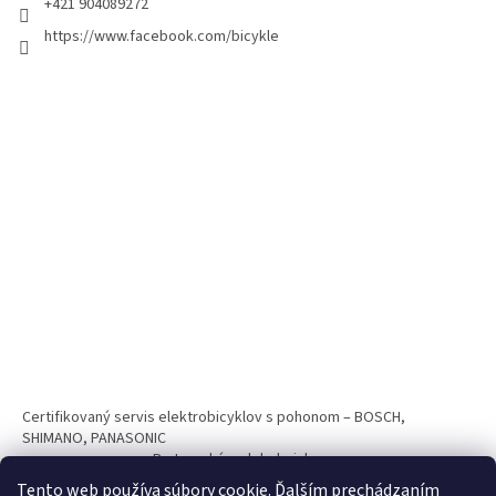
+421 904089272
https://www.facebook.com/bicykle
Certifikovaný servis elektrobicyklov s pohonom – BOSCH,
SHIMANO, PANASONIC
Partnerský web hokejshop.eu
Tento web používa súbory cookie. Ďalším prechádzaním