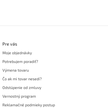
Z
á
p
ä
Pre vás
t
Moje objednávky
i
e
Potrebujem poradiť?
Výmena tovaru
Čo ak mi tovar nesedí?
Odstúpenie od zmluvy
Vernostný program
Reklamačné podmieky postup