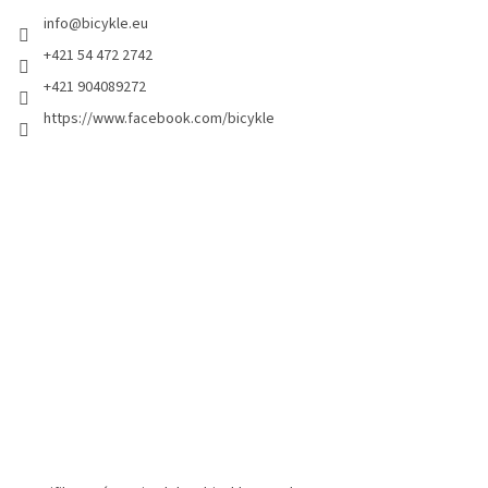
info
@
bicykle.eu
+421 54 472 2742
+421 904089272
https://www.facebook.com/bicykle