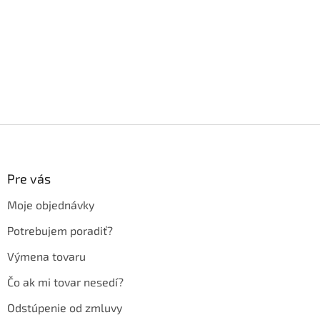
Z
á
p
ä
Pre vás
t
Moje objednávky
i
e
Potrebujem poradiť?
Výmena tovaru
Čo ak mi tovar nesedí?
Odstúpenie od zmluvy