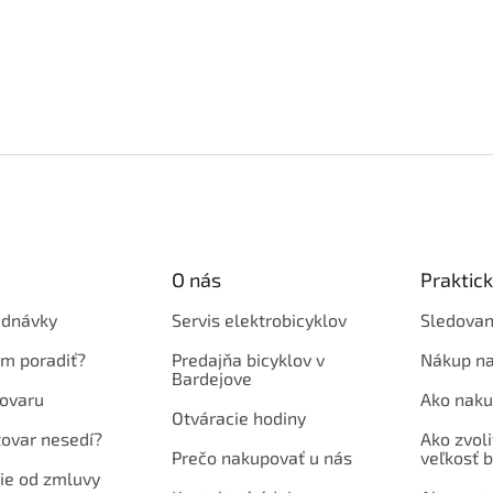
O nás
Praktic
ednávky
Servis elektrobicyklov
Sledovan
em poradiť?
Predajňa bicyklov v
Nákup na
Bardejove
ovaru
Ako naku
Otváracie hodiny
tovar nesedí?
Ako zvoli
Prečo nakupovať u nás
veľkosť b
ie od zmluvy