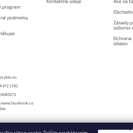
Kontaktné údaje
Ako za to
ý program
Obchodn
né podmieky
Zásady p
súborov 
 nákupe
Ochrana
údajov
bicykle.eu
4 472 2742
904089272
//www.facebook.co
kle
rvis elektrobicyklov s pohonom – BOSCH, SHIMANO, PANASONIC
Partnerský