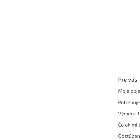
Z
á
p
ä
t
Pre vás
i
e
Moje obj
Potrebuj
Výmena t
Čo ak mi 
Odstúpen