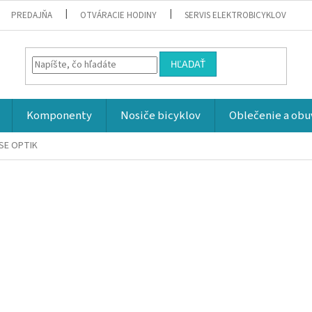
PREDAJŇA
OTVÁRACIE HODINY
SERVIS ELEKTROBICYKLOV
HĽADAŤ
Komponenty
Nosiče bicyklov
Oblečenie a obu
LSE OPTIK