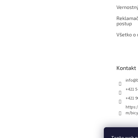
Vernostn
Reklamač
postup
Všetko o
Kontakt
info
@
+421 5
+421 
https:
m/bicy
Certifikovaný se