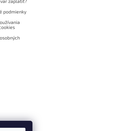
var zaplatiť?
é podmienky
oužívania
cookies
 osobných
 web hokejshop.eu