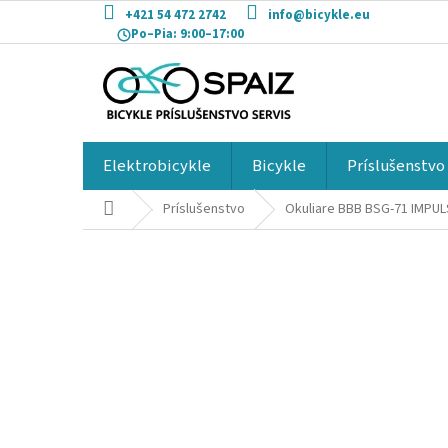
Prejsť
+421 54 472 2742
info@bicykle.eu
na
Po–Pia:
9:00–17:00
obsah
Elektrobicykle
Bicykle
Príslušenstvo
Domov
Príslušenstvo
Okuliare BBB BSG-71 IMPU