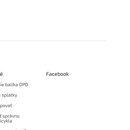
ké
Facebook
ie balíka DPD
 splátky
povať
ť správnu
icykla