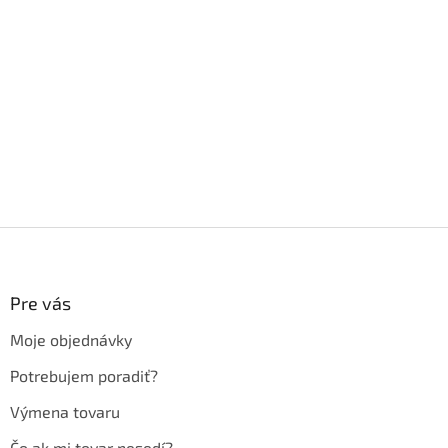
Z
á
p
ä
Pre vás
t
Moje objednávky
i
e
Potrebujem poradiť?
Výmena tovaru
Čo ak mi tovar nesedí?