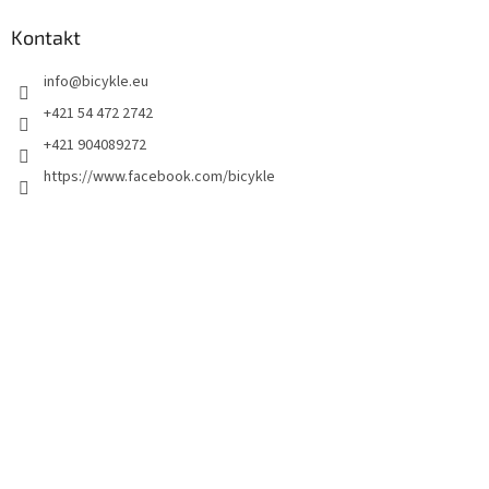
Kontakt
info
@
bicykle.eu
+421 54 472 2742
+421 904089272
https://www.facebook.com/bicykle