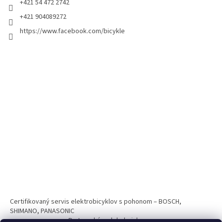
+421 54 472 2742
+421 904089272
https://www.facebook.com/bicykle
Certifikovaný servis elektrobicyklov s pohonom – BOSCH,
SHIMANO, PANASONIC
Partnerský web hokejshop.eu