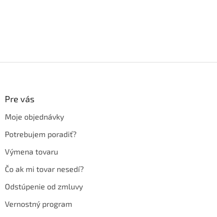
Z
á
p
ä
Pre vás
t
Moje objednávky
i
e
Potrebujem poradiť?
Výmena tovaru
Čo ak mi tovar nesedí?
Odstúpenie od zmluvy
Vernostný program