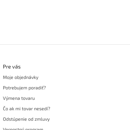
Z
á
p
ä
Pre vás
t
Moje objednávky
i
e
Potrebujem poradiť?
Výmena tovaru
Čo ak mi tovar nesedí?
Odstúpenie od zmluvy
Vernostný program