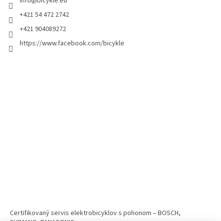
info
@
bicykle.eu
+421 54 472 2742
+421 904089272
https://www.facebook.com/bicykle
Certifikovaný servis elektrobicyklov s pohonom – BOSCH,