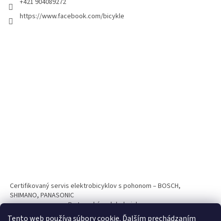
+421 904089272
https://www.facebook.com/bicykle
Certifikovaný servis elektrobicyklov s pohonom – BOSCH,
SHIMANO, PANASONIC
Partnerský web hokejshop.eu
Tento web používa súbory cookie. Ďalším prechádzaním