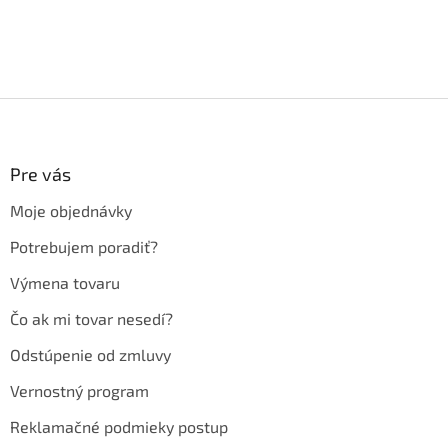
Z
á
p
ä
Pre vás
t
Moje objednávky
i
e
Potrebujem poradiť?
Výmena tovaru
Čo ak mi tovar nesedí?
Odstúpenie od zmluvy
Vernostný program
Reklamačné podmieky postup