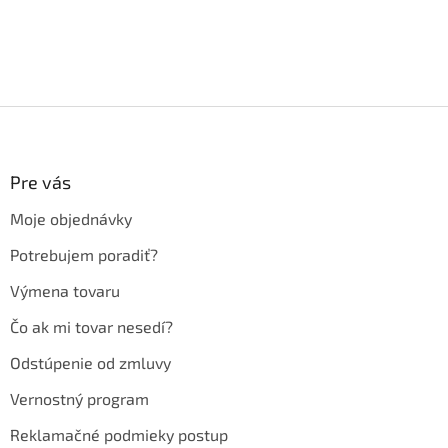
Z
á
p
ä
Pre vás
t
Moje objednávky
i
e
Potrebujem poradiť?
Výmena tovaru
Čo ak mi tovar nesedí?
Odstúpenie od zmluvy
Vernostný program
Reklamačné podmieky postup