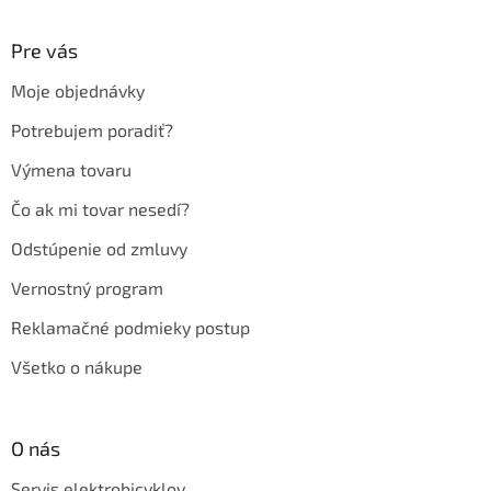
á
p
ä
Pre vás
t
Moje objednávky
i
e
Potrebujem poradiť?
Výmena tovaru
Čo ak mi tovar nesedí?
Odstúpenie od zmluvy
Vernostný program
Reklamačné podmieky postup
Všetko o nákupe
O nás
Servis elektrobicyklov