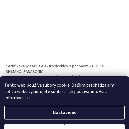
Certifikovaný servis elektrobicyklov s pohonom – BOSCH,
SHIMANO, PANASONIC
Partnerský web hokejshop.eu
Tento web používa súbory cookie. Ďalším prechádzaním
tohto webu vyjadrujete súhlas s ich používaním. Viac
informácií
tu
.
Nastavenie
Vytvoril Shoptet