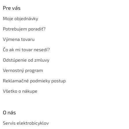
p
ä
Pre vás
t
Moje objednávky
i
e
Potrebujem poradiť?
Výmena tovaru
Čo ak mi tovar nesedí?
Odstúpenie od zmluvy
Vernostný program
Reklamačné podmieky postup
Všetko o nákupe
O nás
Servis elektrobicyklov