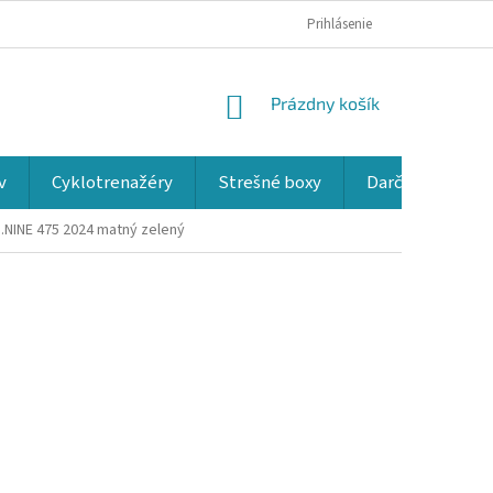
Prihlásenie
NÁKUPNÝ
Prázdny košík
KOŠÍK
v
Cyklotrenažéry
Strešné boxy
Darčekové kup
G.NINE 475 2024
matný zelený