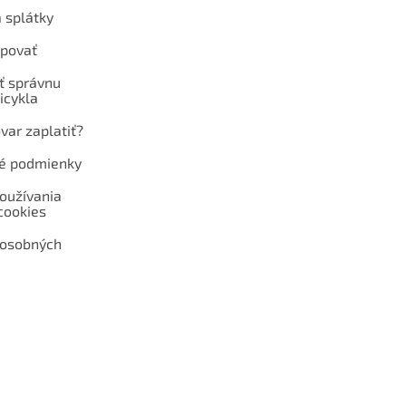
 splátky
povať
ť správnu
icykla
var zaplatiť?
é podmienky
oužívania
cookies
 osobných