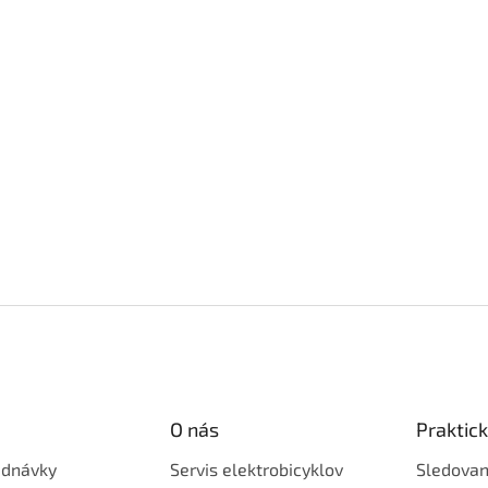
O nás
Praktic
ednávky
Servis elektrobicyklov
Sledovan