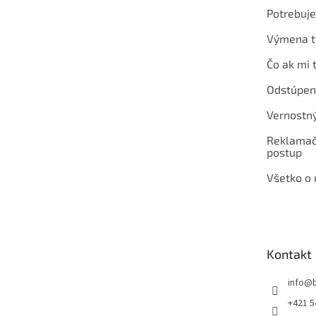
Potrebuj
Výmena t
Čo ak mi 
Odstúpen
Vernostn
Reklamač
postup
Všetko o
Kontakt
info
@
+421 5