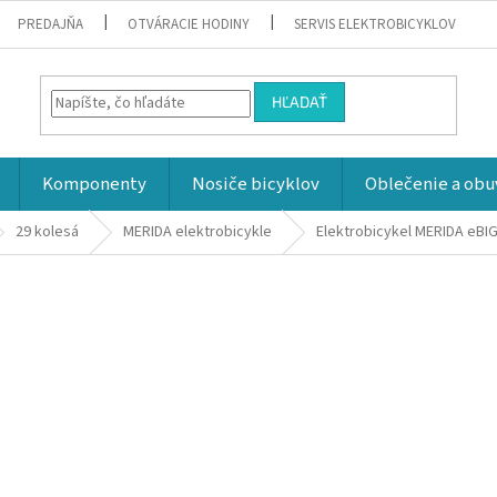
PREDAJŇA
OTVÁRACIE HODINY
SERVIS ELEKTROBICYKLOV
HĽADAŤ
Komponenty
Nosiče bicyklov
Oblečenie a obu
29 kolesá
MERIDA elektrobicykle
Elektrobicykel MERIDA eBI