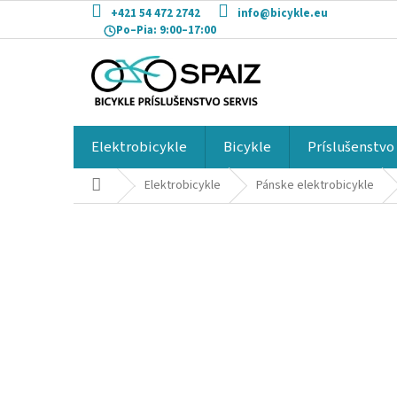
Prejsť
+421 54 472 2742
info@bicykle.eu
na
Po–Pia:
9:00–17:00
obsah
Elektrobicykle
Bicykle
Príslušenstvo
Domov
Elektrobicykle
Pánske elektrobicykle