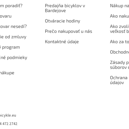
em poradiť?
Predajňa bicyklov v
Nákup na
Bardejove
ovaru
Ako naku
Otváracie hodiny
tovar nesedí?
Ako zvoli
Prečo nakupovať u nás
veľkosť b
ie od zmluvy
Kontaktné údaje
Ako za to
ý program
Obchodn
né podmieky
Zásady p
súborov 
 nákupe
Ochrana
údajov
bicykle.eu
4 472 2742