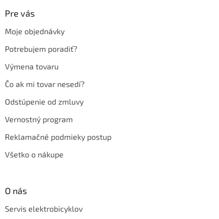
p
ä
Pre vás
t
Moje objednávky
i
e
Potrebujem poradiť?
Výmena tovaru
Čo ak mi tovar nesedí?
Odstúpenie od zmluvy
Vernostný program
Reklamačné podmieky postup
Všetko o nákupe
O nás
Servis elektrobicyklov