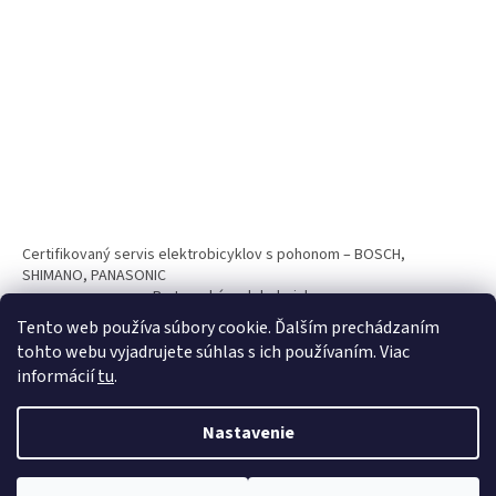
Certifikovaný servis elektrobicyklov s pohonom – BOSCH,
SHIMANO, PANASONIC
Partnerský web hokejshop.eu
Tento web používa súbory cookie. Ďalším prechádzaním
tohto webu vyjadrujete súhlas s ich používaním. Viac
informácií
tu
.
Nastavenie
Vytvoril Shoptet