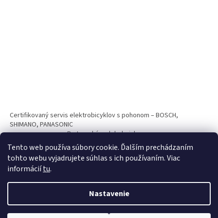
Certifikovaný servis elektrobicyklov s pohonom – BOSCH,
SHIMANO, PANASONIC
Partnerský web hokejshop.eu
Tento web používa súbory cookie. Ďalším prechádzaním
tohto webu vyjadrujete súhlas s ich používaním. Viac
informácií
tu
.
Nastavenie
Vytvoril Shoptet