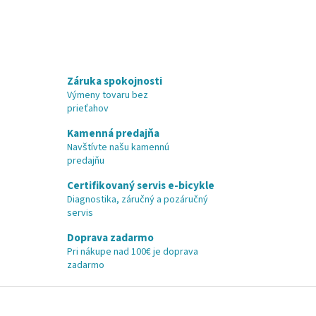
Záruka spokojnosti
Výmeny tovaru bez
prieťahov
Kamenná predajňa
Navštívte našu kamennú
predajňu
Certifikovaný servis e-bicykle
Diagnostika, záručný a pozáručný
servis
Doprava zadarmo
Pri nákupe nad 100€ je doprava
zadarmo
Z
á