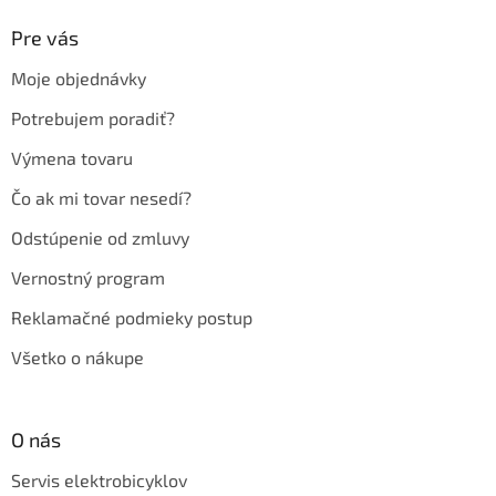
p
ä
Pre vás
t
Moje objednávky
i
e
Potrebujem poradiť?
Výmena tovaru
Čo ak mi tovar nesedí?
Odstúpenie od zmluvy
Vernostný program
Reklamačné podmieky postup
Všetko o nákupe
O nás
Servis elektrobicyklov