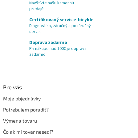
Navštívte našu kamennú
predajňu
Certifikovaný servis e-bicykle
Diagnostika, záručný a pozáručný
servis
Doprava zadarmo
Pri nákupe nad 100€ je doprava
zadarmo
Z
á
p
ä
Pre vás
t
Moje objednávky
i
e
Potrebujem poradiť?
Výmena tovaru
Čo ak mi tovar nesedí?