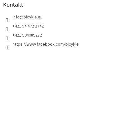
Kontakt
info
@
bicykle.eu
+421 54 472 2742
+421 904089272
https://www.facebook.com/bicykle