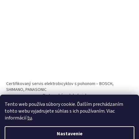
Certifikovaný servis elektrobicyklov s pohonom – BOSCH,
SHIMANO, PANASONIC
Partnerský web hokejshop.eu
Tento web používa súbory cookie. Ďalším prechádzaním
tohto webu vyjadrujete súhlas s ich používaním. Viac
informácií
tu
.
Nastavenie
Vytvoril Shoptet