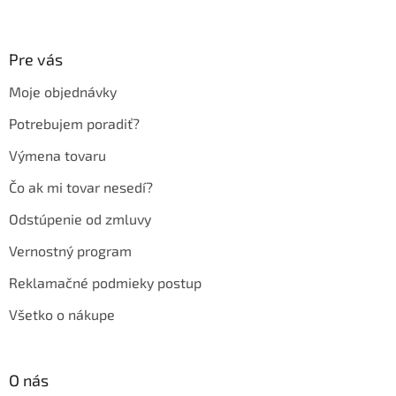
Z
á
p
ä
Pre vás
t
Moje objednávky
i
e
Potrebujem poradiť?
Výmena tovaru
Čo ak mi tovar nesedí?
Odstúpenie od zmluvy
Vernostný program
Reklamačné podmieky postup
Všetko o nákupe
O nás