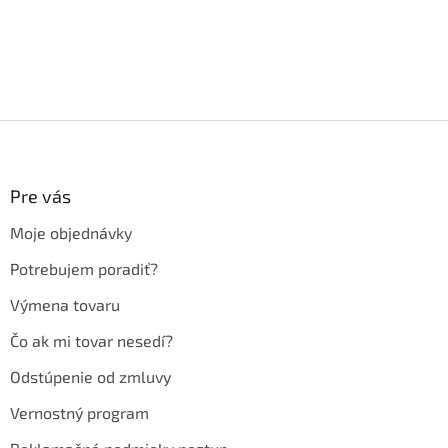
Z
á
p
ä
Pre vás
t
Moje objednávky
i
e
Potrebujem poradiť?
Výmena tovaru
Čo ak mi tovar nesedí?
Odstúpenie od zmluvy
Vernostný program