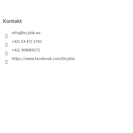
Kontakt
info
@
bicykle.eu
+421 54 472 2742
+421 904089272
https://www.facebook.com/bicykle