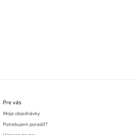
Z
á
p
ä
Pre vás
t
Moje objednávky
i
e
Potrebujem poradiť?
Výmena tovaru