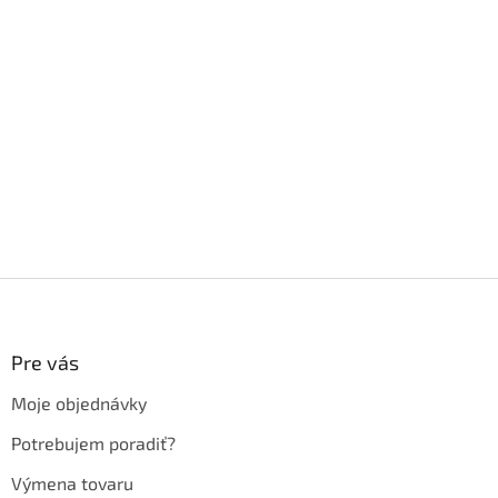
Z
á
p
ä
Pre vás
t
Moje objednávky
i
e
Potrebujem poradiť?
Výmena tovaru