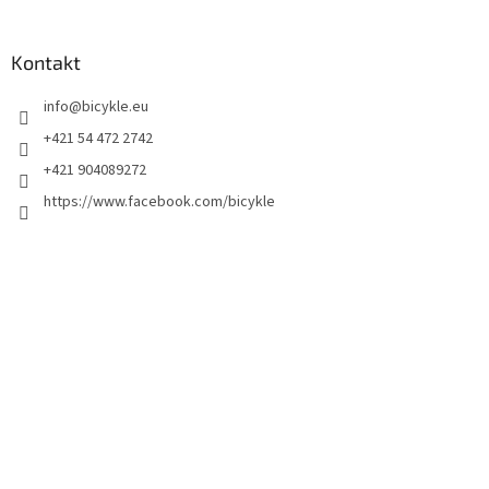
Kontakt
info
@
bicykle.eu
+421 54 472 2742
+421 904089272
https://www.facebook.com/bicykle