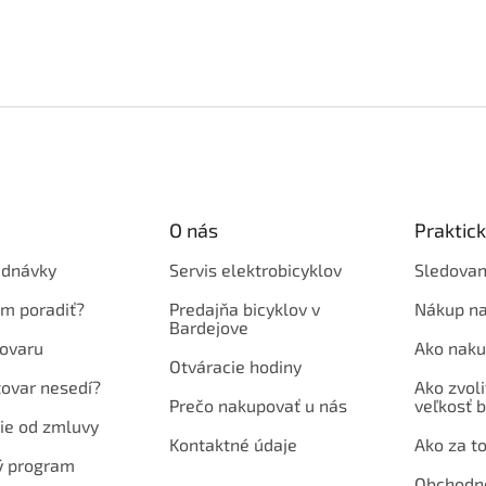
O nás
Praktic
ednávky
Servis elektrobicyklov
Sledovan
em poradiť?
Predajňa bicyklov v
Nákup na
Bardejove
ovaru
Ako naku
Otváracie hodiny
tovar nesedí?
Ako zvoli
Prečo nakupovať u nás
veľkosť b
ie od zmluvy
Kontaktné údaje
Ako za to
ý program
Obchodn