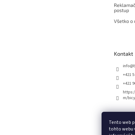
Reklamač
postup
Všetko o
Kontakt
info
@
+421 5
+421 
https:
m/bicy
Certifikovaný se
Tento web p
tohto webu v