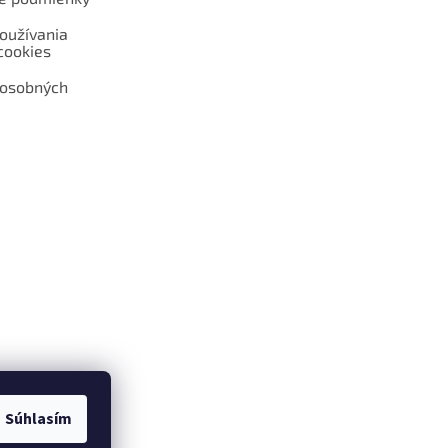
oužívania
cookies
 osobných
 web hokejshop.eu
Súhlasím