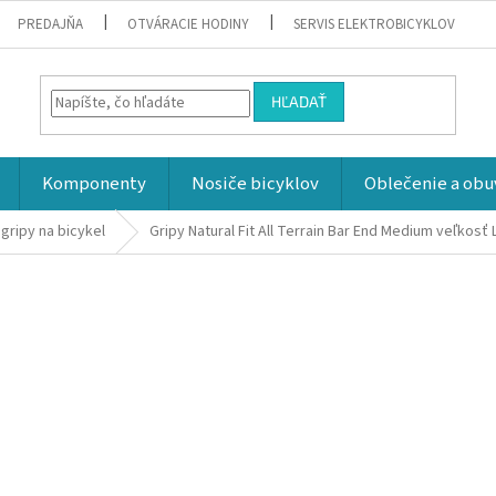
PREDAJŇA
OTVÁRACIE HODINY
SERVIS ELEKTROBICYKLOV
HĽADAŤ
Komponenty
Nosiče bicyklov
Oblečenie a obu
gripy na bicykel
Gripy Natural Fit All Terrain Bar End Medium veľkosť 