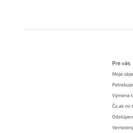
Z
á
p
ä
t
Pre vás
i
e
Moje obj
Potrebuj
Výmena t
Čo ak mi 
Odstúpen
Vernostn