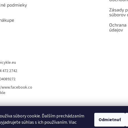
né podmieky
Zásady p
súborov 
 nákupe
Ochrana
údajov
bicykle.eu
4 472 2742
904089272
//www.facebook.co
kle
rvis elektrobicyklov s pohonom – BOSCH, SHIMANO, PANASONIC
Partnerský
oužíva súbory cookie. Ďalším prechádzaním
Odmietnuť
yjadrujete súhlas s ich používaním. Viac