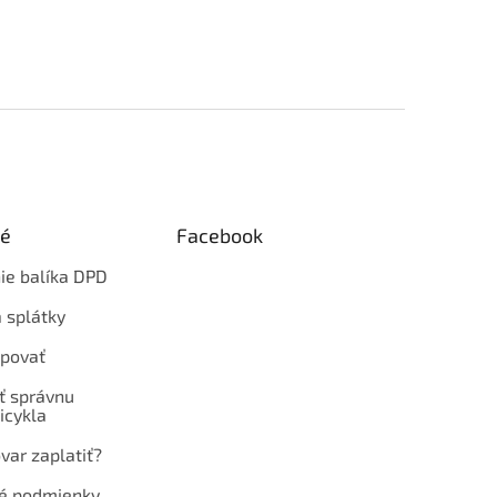
ké
Facebook
ie balíka DPD
 splátky
povať
ť správnu
icykla
var zaplatiť?
é podmienky