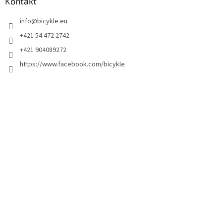
Kontakt
info
@
bicykle.eu
+421 54 472 2742
+421 904089272
https://www.facebook.com/bicykle