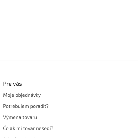
Z
á
p
ä
Pre vás
t
Moje objednávky
i
e
Potrebujem poradiť?
Výmena tovaru
Čo ak mi tovar nesedí?