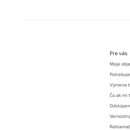
Z
á
p
ä
t
Pre vás
i
e
Moje obj
Potrebuj
Výmena t
Čo ak mi 
Odstúpen
Vernostn
Reklamač