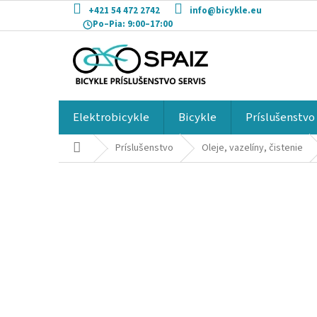
Prejsť
+421 54 472 2742
info@bicykle.eu
na
Po–Pia:
9:00–17:00
obsah
Elektrobicykle
Bicykle
Príslušenstvo
Domov
Príslušenstvo
Oleje, vazelíny, čistenie