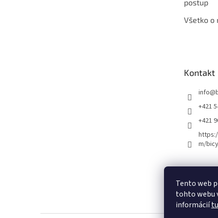
postup
Všetko o
Kontakt
info
@
+421 5
+421 
https:
m/bicy
Certifikovaný se
Tento web p
tohto webu v
informácií
t