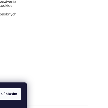
oužívania
cookies
 osobných
 web hokejshop.eu
Súhlasím