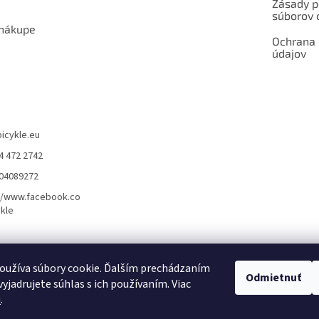
Zásady p
súborov 
 nákupe
Ochrana
údajov
bicykle.eu
4 472 2742
904089272
//www.facebook.co
kle
rvis elektrobicyklov s pohonom – BOSCH, SHIMANO, PANASONIC
Partnerský
oužíva súbory cookie. Ďalším prechádzaním
Odmietnuť
yjadrujete súhlas s ich používaním. Viac
u
.