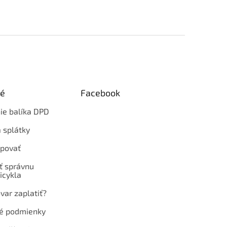
ké
Facebook
ie balíka DPD
 splátky
povať
ť správnu
icykla
var zaplatiť?
é podmienky