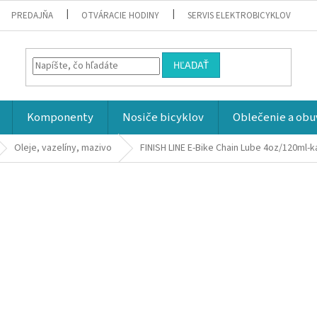
PREDAJŇA
OTVÁRACIE HODINY
SERVIS ELEKTROBICYKLOV
HĽADAŤ
Komponenty
Nosiče bicyklov
Oblečenie a obu
Oleje, vazelíny, mazivo
FINISH LINE E-Bike Chain Lube 4oz/120ml-