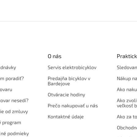
O nás
Praktic
ednávky
Servis elektrobicyklov
Sledovan
em poradiť?
Predajňa bicyklov v
Nákup na
Bardejove
ovaru
Ako naku
Otváracie hodiny
tovar nesedí?
Ako zvoli
Prečo nakupovať u nás
veľkosť b
ie od zmluvy
Kontaktné údaje
Ako za to
ý program
Obchodn
né podmieky