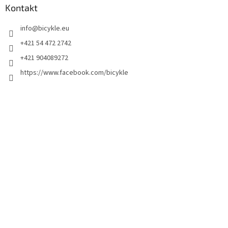
Kontakt
info
@
bicykle.eu
+421 54 472 2742
+421 904089272
https://www.facebook.com/bicykle