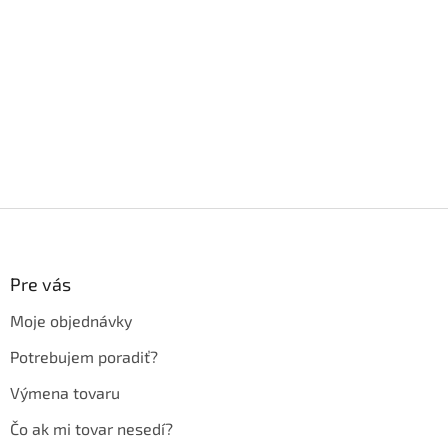
Z
á
p
ä
Pre vás
t
Moje objednávky
i
e
Potrebujem poradiť?
Výmena tovaru
Čo ak mi tovar nesedí?